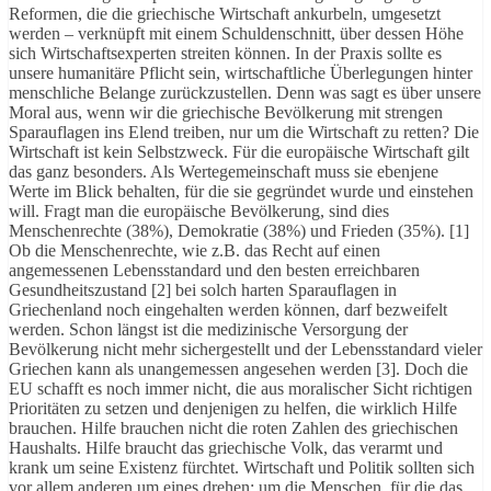
Reformen, die die griechische Wirtschaft ankurbeln, umgesetzt
werden – verknüpft mit einem Schuldenschnitt, über dessen Höhe
sich Wirtschaftsexperten streiten können. In der Praxis sollte es
unsere humanitäre Pflicht sein, wirtschaftliche Überlegungen hinter
menschliche Belange zurückzustellen. Denn was sagt es über unsere
Moral aus, wenn wir die griechische Bevölkerung mit strengen
Sparauflagen ins Elend treiben, nur um die Wirtschaft zu retten? Die
Wirtschaft ist kein Selbstzweck. Für die europäische Wirtschaft gilt
das ganz besonders. Als Wertegemeinschaft muss sie ebenjene
Werte im Blick behalten, für die sie gegründet wurde und einstehen
will. Fragt man die europäische Bevölkerung, sind dies
Menschenrechte (38%), Demokratie (38%) und Frieden (35%). [1]
Ob die Menschenrechte, wie z.B. das Recht auf einen
angemessenen Lebensstandard und den besten erreichbaren
Gesundheitszustand [2] bei solch harten Sparauflagen in
Griechenland noch eingehalten werden können, darf bezweifelt
werden. Schon längst ist die medizinische Versorgung der
Bevölkerung nicht mehr sichergestellt und der Lebensstandard vieler
Griechen kann als unangemessen angesehen werden [3]. Doch die
EU schafft es noch immer nicht, die aus moralischer Sicht richtigen
Prioritäten zu setzen und denjenigen zu helfen, die wirklich Hilfe
brauchen. Hilfe brauchen nicht die roten Zahlen des griechischen
Haushalts. Hilfe braucht das griechische Volk, das verarmt und
krank um seine Existenz fürchtet. Wirtschaft und Politik sollten sich
vor allem anderen um eines drehen: um die Menschen, für die das