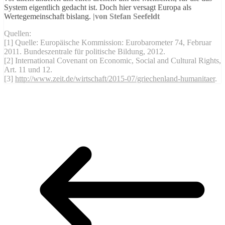
System eigentlich gedacht ist. Doch hier versagt Europa als
Wertegemeinschaft bislang.
|von Stefan Seefeldt
Quellen:
[1] Quelle: Europäische Kommission: Eurobarometer 74, Februar
2011. Bundeszentrale für politische Bildung, 2012.
[2] International Covenant on Economic, Social and Cultural Rights,
Art. 11 und 12.
[3]
http://www.zeit.de/wirtschaft/2015-07/griechenland-humanitaer
.