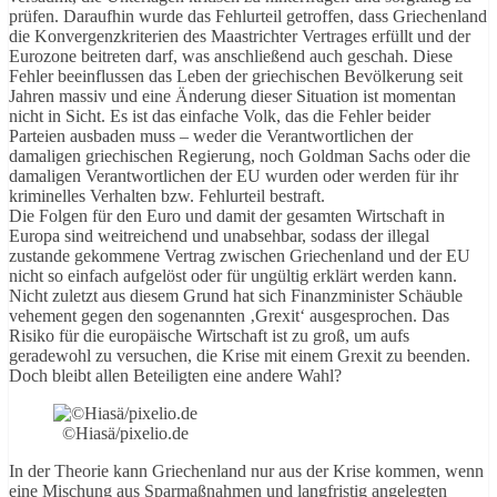
prüfen. Daraufhin wurde das Fehlurteil getroffen, dass Griechenland
die Konvergenzkriterien des Maastrichter Vertrages erfüllt und der
Eurozone beitreten darf, was anschließend auch geschah. Diese
Fehler beeinflussen das Leben der griechischen Bevölkerung seit
Jahren massiv und eine Änderung dieser Situation ist momentan
nicht in Sicht. Es ist das einfache Volk, das die Fehler beider
Parteien ausbaden muss – weder die Verantwortlichen der
damaligen griechischen Regierung, noch Goldman Sachs oder die
damaligen Verantwortlichen der EU wurden oder werden für ihr
kriminelles Verhalten bzw. Fehlurteil bestraft.
Die Folgen für den Euro und damit der gesamten Wirtschaft in
Europa sind weitreichend und unabsehbar, sodass der illegal
zustande gekommene Vertrag zwischen Griechenland und der EU
nicht so einfach aufgelöst oder für ungültig erklärt werden kann.
Nicht zuletzt aus diesem Grund hat sich Finanzminister Schäuble
vehement gegen den sogenannten ‚Grexit‘ ausgesprochen. Das
Risiko für die europäische Wirtschaft ist zu groß, um aufs
geradewohl zu versuchen, die Krise mit einem Grexit zu beenden.
Doch bleibt allen Beteiligten eine andere Wahl?
©Hiasä/pixelio.de
In der Theorie kann Griechenland nur aus der Krise kommen, wenn
eine Mischung aus Sparmaßnahmen und langfristig angelegten