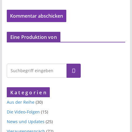
Eine Produktion von
K a t e g o r i e n
Aus der Reihe
(30)
Die Video-Folgen
(15)
News und Updates
(25)
Vieraugengespräch
(72)