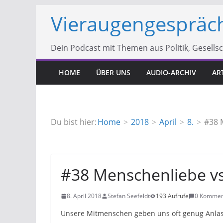
Zum
Vieraugengespräc
Inhalt
springen
Dein Podcast mit Themen aus Politik, Gesells
HOME
ÜBER UNS
AUDIO-ARCHIV
AR
Du bist hier:
Home
2018
April
8.
#38 
#38 Menschenliebe v
8. April 2018
Stefan Seefeldt
193 Aufrufe
0 Kommen
Unsere Mitmenschen geben uns oft genug Anlass