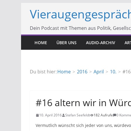
Zum
Vieraugengespräc
Inhalt
springen
Dein Podcast mit Themen aus Politik, Gesells
HOME
ÜBER UNS
AUDIO-ARCHIV
AR
Du bist hier:
Home
2016
April
10.
#16
#16 altern wir in Wür
10. April 2016
Stefan Seefeldt
182 Aufrufe
0 Komme
Vermutlich wünscht sich jeder von uns, würdevo