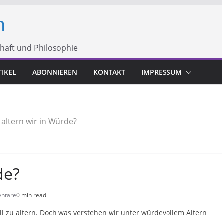
h
chaft und Philosophie
TIKEL
ABONNIEREN
KONTAKT
IMPRESSUM
 altern wir in Würde?
de?
ntare
0 min read
ll zu altern. Doch was verstehen wir unter würdevollem Altern