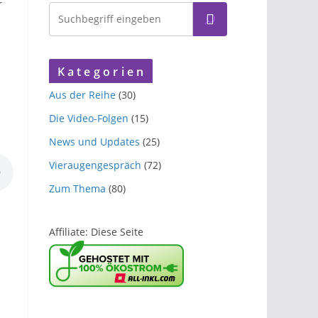
r
K a t e g o r i e n
Aus der Reihe
(30)
Die Video-Folgen
(15)
News und Updates
(25)
Vieraugengespräch
(72)
Zum Thema
(80)
Affiliate: Diese Seite